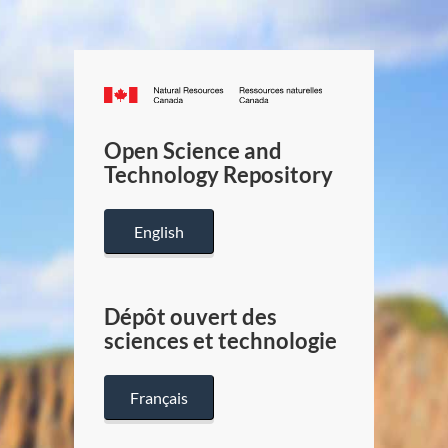
Canada.ca
/
Gouverneme
Open Science and
du
Technology Repository
Canada
English
Dépôt ouvert des
sciences et technologie
Français