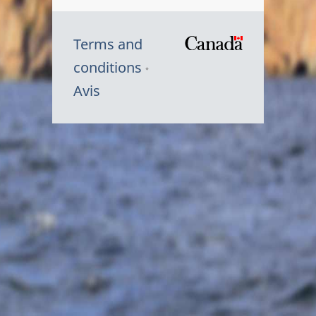
Terms and
/
conditions
Symbole
Avis
du
gouvernem
du
Canada