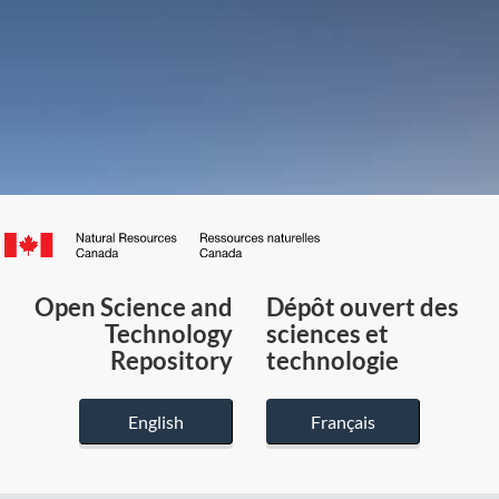
Canada.ca
/
Gouvernement
Open Science and
Dépôt ouvert des
du
Technology
sciences et
Canada
Repository
technologie
English
Français