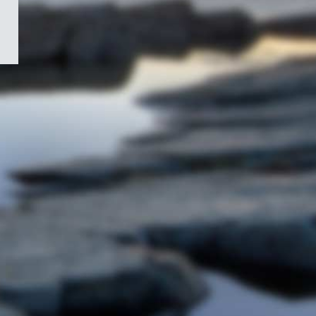
/
Symbole
du
gouvernement
du
Canada