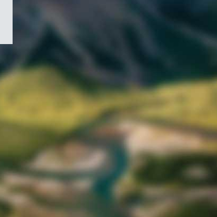
/
Symbole
du
gouvernement
du
Canada