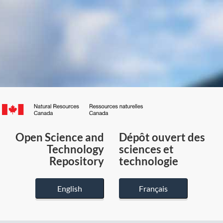
Canada.ca
/
Gouvernement
Open Science and
Dépôt ouvert des
du
Technology
sciences et
Canada
Repository
technologie
English
Français