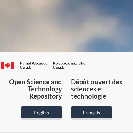
Canada.ca
/
Gouvernement
Open Science and
Dépôt ouvert des
du
Technology
sciences et
Canada
Repository
technologie
English
Français