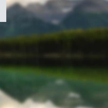
/
Symbole
du
gouvernement
du
Canada