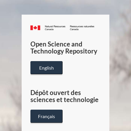
Canada.ca
/
Gouverneme
Open Science and
du
Technology Repository
Canada
English
Dépôt ouvert des
sciences et technologie
Français