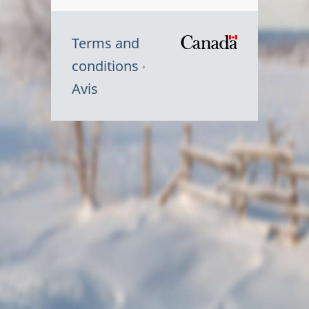
Terms and
/
conditions
Symbole
Avis
du
gouvernem
du
Canada