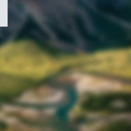
/
Symbole
du
gouvernement
du
Canada