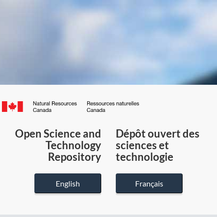
Canada.ca
/
Gouvernement
Open Science and
Dépôt ouvert des
du
Technology
sciences et
Canada
Repository
technologie
English
Français