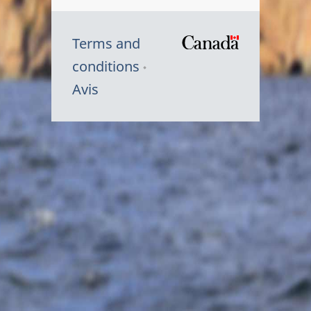
Terms and
/
conditions
Symbole
Avis
du
gouvernem
du
Canada