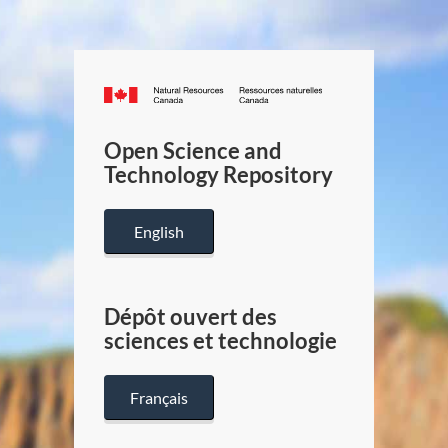
Canada.ca
/
Gouverneme
Open Science and
du
Technology Repository
Canada
English
Dépôt ouvert des
sciences et technologie
Français