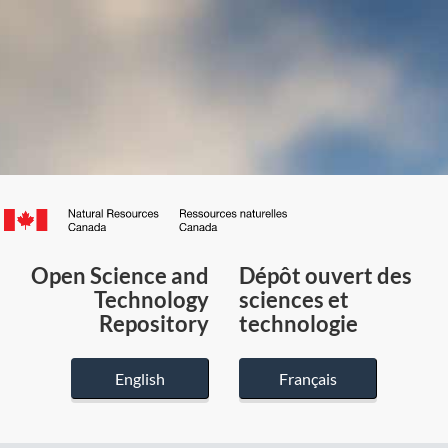
Canada.ca
/
Gouvernement
Open Science and
Dépôt ouvert des
du
Technology
sciences et
Canada
Repository
technologie
English
Français