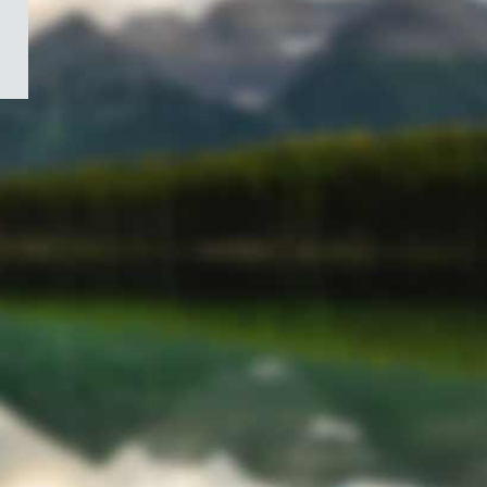
/
Symbole
du
gouvernement
du
Canada