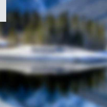
/
Symbole
du
gouvernement
du
Canada