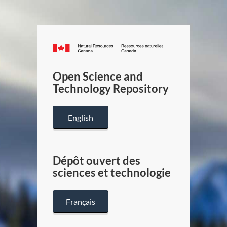
Canada.ca
/
Gouverneme
Open Science and
du
Technology Repository
Canada
English
Dépôt ouvert des
sciences et technologie
Français