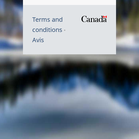
Terms and
/
conditions
Symbole
Avis
du
gouvernem
du
Canada