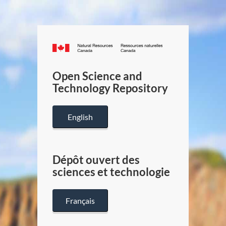
Canada.ca
/
Gouverneme
Open Science and
du
Technology Repository
Canada
English
Dépôt ouvert des
sciences et technologie
Français