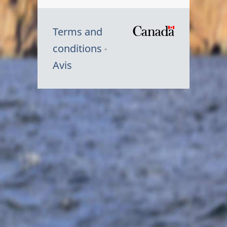
Terms and
/
conditions
Symbole
Avis
du
gouvernem
du
Canada