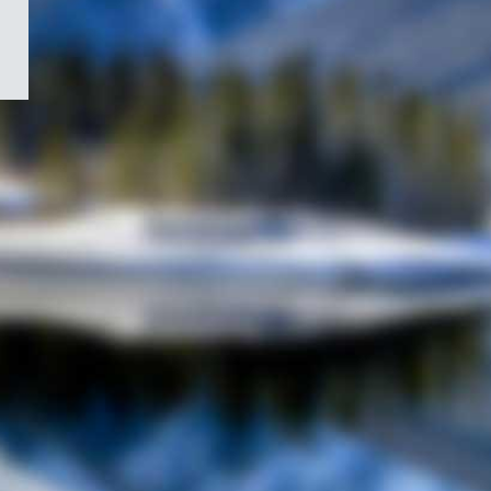
/
Symbole
du
gouvernement
du
Canada