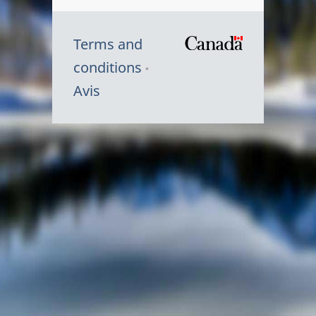
Terms and
/
conditions
Symbole
Avis
du
gouvernem
du
Canada