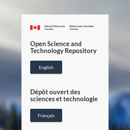
Canada.ca
/
Gouverneme
Open Science and
du
Technology Repository
Canada
English
Dépôt ouvert des
sciences et technologie
Français