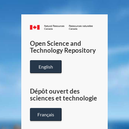
Canada.ca
/
Gouverneme
Open Science and
du
Technology Repository
Canada
English
Dépôt ouvert des
sciences et technologie
Français