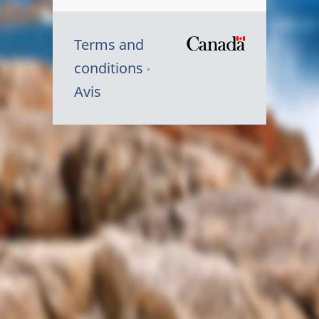
Terms and
/
conditions
Symbole
Avis
du
gouvernem
du
Canada