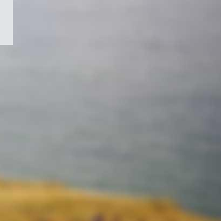
/
Symbole
du
gouvernement
du
Canada