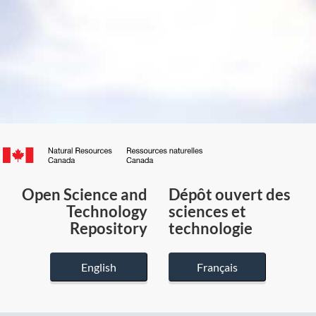
Canada.ca
/
Gouvernement
Open Science and
Dépôt ouvert des
du
Technology
sciences et
Canada
Repository
technologie
English
Français