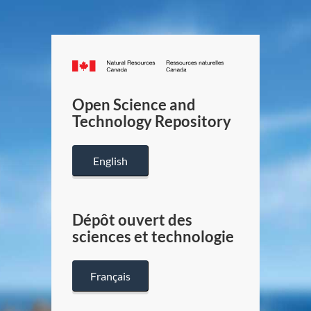
Canada.ca
/
Gouverneme
Open Science and
du
Technology Repository
Canada
English
Dépôt ouvert des
sciences et technologie
Français