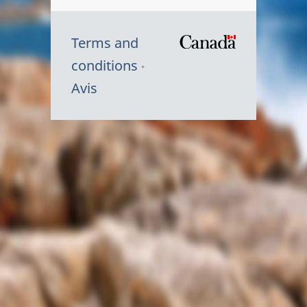
Terms and
/
conditions
Symbole
Avis
du
gouvernem
du
Canada