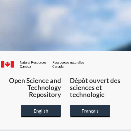
Canada.ca
/
Gouvernement
Open Science and
Dépôt ouvert des
du
Technology
sciences et
Canada
Repository
technologie
English
Français