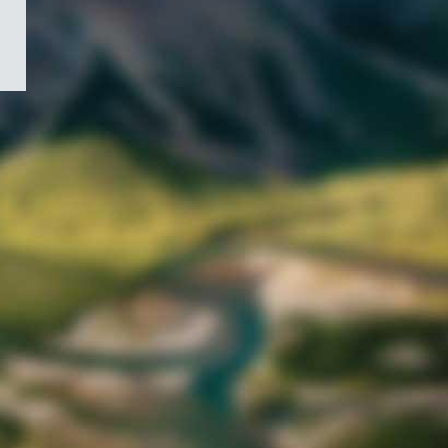
/
Symbole
du
gouvernement
du
Canada