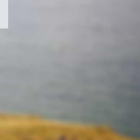
/
Symbole
du
gouvernement
du
Canada