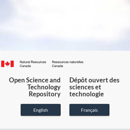
Canada.ca
/
Gouvernement
Open Science and
Dépôt ouvert des
du
Technology
sciences et
Canada
Repository
technologie
English
Français