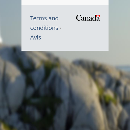
Terms and
/
conditions
Symbole
Avis
du
gouvernem
du
Canada