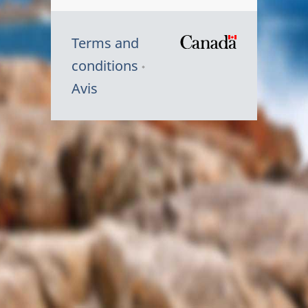
Terms and
/
conditions
Symbole
Avis
du
gouvernem
du
Canada