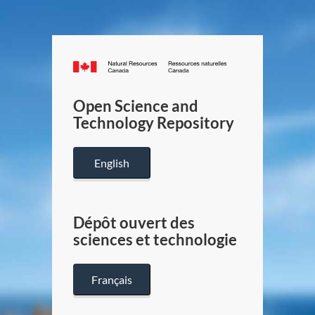
Canada.ca
/
Gouverneme
Open Science and
du
Technology Repository
Canada
English
Dépôt ouvert des
sciences et technologie
Français