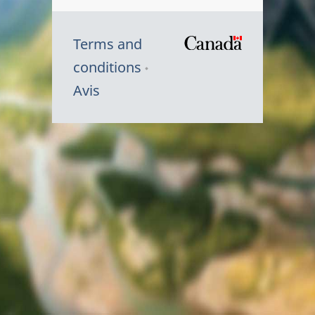
Terms and
/
conditions
Symbole
Avis
du
gouvernem
du
Canada