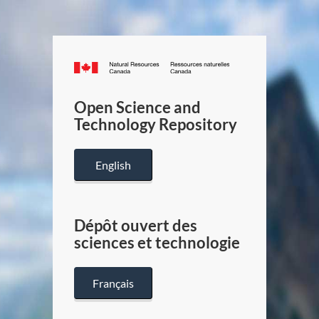
Canada.ca
/
Gouverneme
Open Science and
du
Technology Repository
Canada
English
Dépôt ouvert des
sciences et technologie
Français