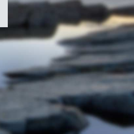
/
Symbole
du
gouvernement
du
Canada