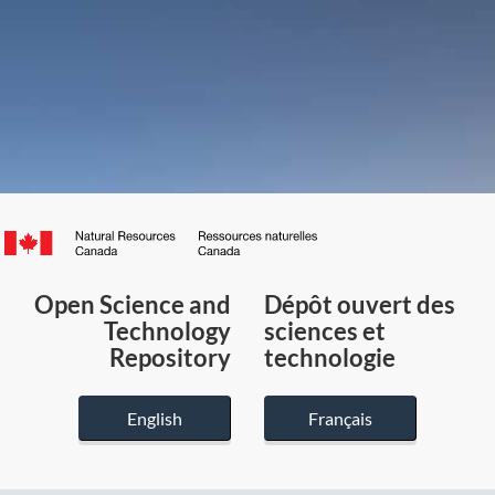
Canada.ca
/
Gouvernement
Open Science and
Dépôt ouvert des
du
Technology
sciences et
Canada
Repository
technologie
English
Français