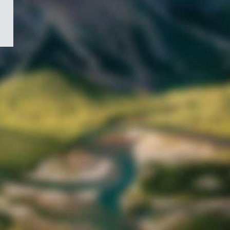
/
Symbole
du
gouvernement
du
Canada