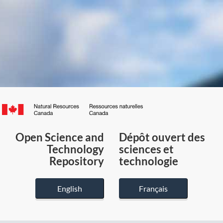
Canada.ca
/
Gouvernement
Open Science and
Dépôt ouvert des
du
Technology
sciences et
Canada
Repository
technologie
English
Français