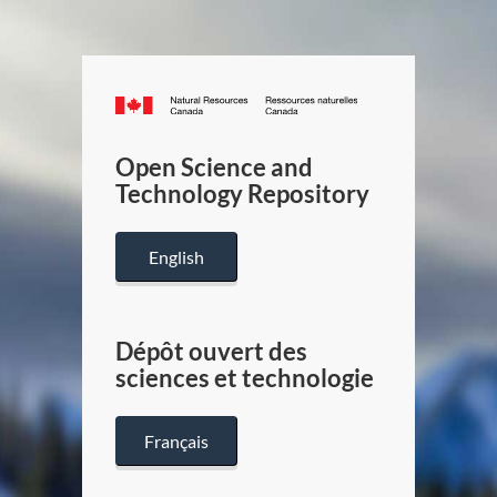
Canada.ca
/
Gouverneme
Open Science and
du
Technology Repository
Canada
English
Dépôt ouvert des
sciences et technologie
Français