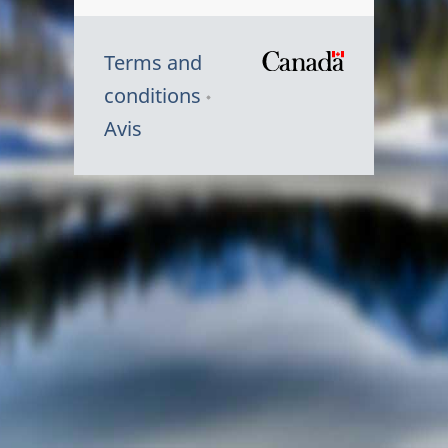
Terms and
/
conditions
Symbole
Avis
du
gouvernem
du
Canada