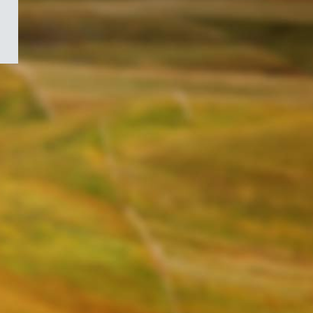
/
Symbole
du
gouvernement
du
Canada