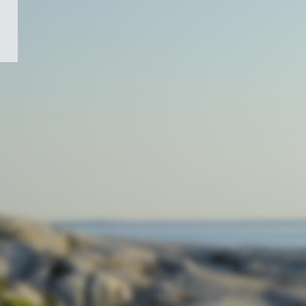
/
Symbole
du
gouvernement
du
Canada