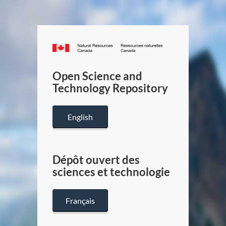
Canada.ca
/
Gouverneme
Open Science and
du
Technology Repository
Canada
English
Dépôt ouvert des
sciences et technologie
Français