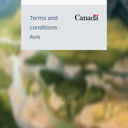
Terms and
/
conditions
Symbole
Avis
du
gouvernem
du
Canada