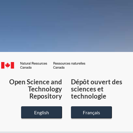
Canada.ca
/
Gouvernement
Open Science and
Dépôt ouvert des
du
Technology
sciences et
Canada
Repository
technologie
English
Français