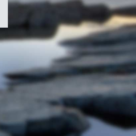
/
Symbole
du
gouvernement
du
Canada