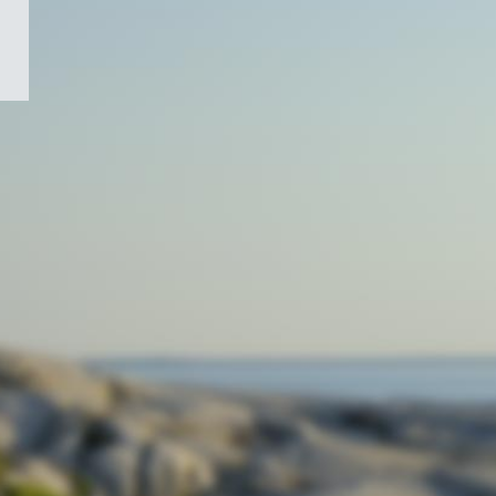
/
Symbole
du
gouvernement
du
Canada