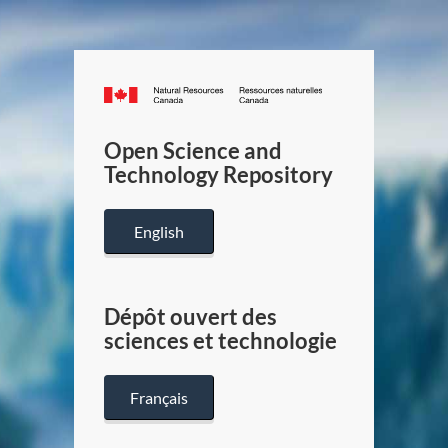
Canada.ca
/
Gouverneme
Open Science and
du
Technology Repository
Canada
English
Dépôt ouvert des
sciences et technologie
Français