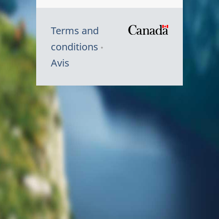
Terms and
/
conditions
Symbole
Avis
du
gouvernem
du
Canada