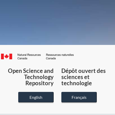
Canada.ca
/
Gouvernement
Open Science and
Dépôt ouvert des
du
Technology
sciences et
Canada
Repository
technologie
English
Français