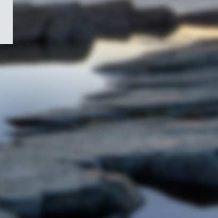
/
Symbole
du
gouvernement
du
Canada