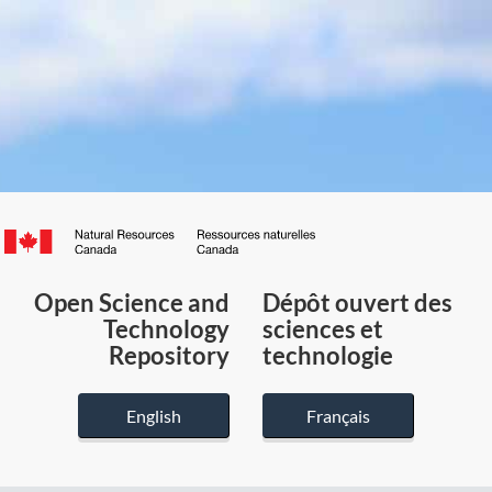
Canada.ca
/
Gouvernement
Open Science and
Dépôt ouvert des
du
Technology
sciences et
Canada
Repository
technologie
English
Français