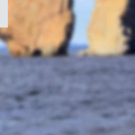
/
Symbole
du
gouvernement
du
Canada