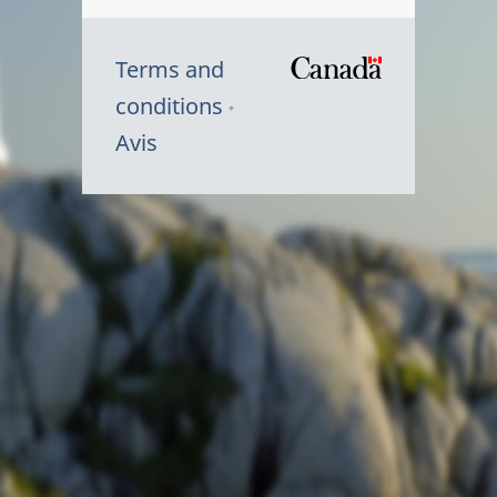
Terms and
/
conditions
Symbole
Avis
du
gouvernem
du
Canada