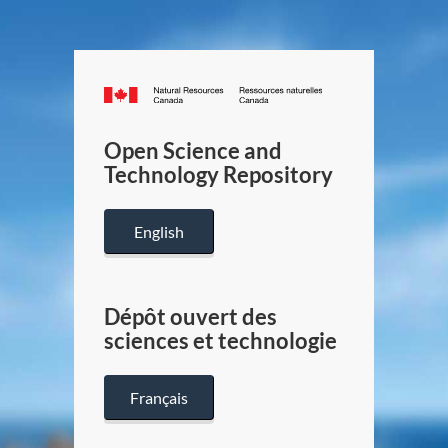
Canada.ca
/
Gouverneme
Open Science and
du
Technology Repository
Canada
English
Dépôt ouvert des
sciences et technologie
Français