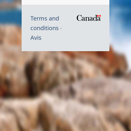
Terms and
/
conditions
Symbole
Avis
du
gouvernem
du
Canada