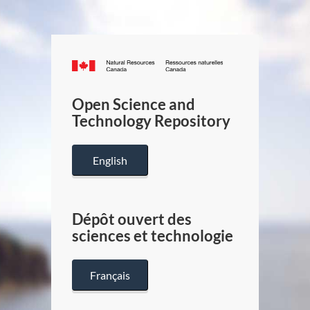
Canada.ca
/
Gouverneme
Open Science and
du
Technology Repository
Canada
English
Dépôt ouvert des
sciences et technologie
Français