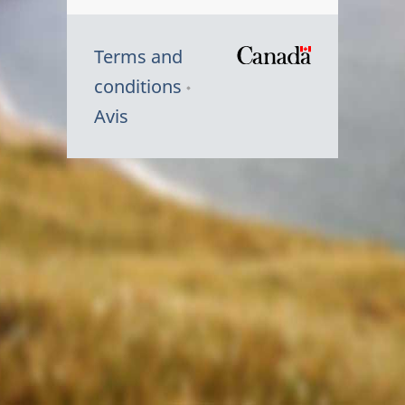
Terms and
/
conditions
Symbole
Avis
du
gouvernem
du
Canada