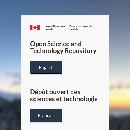
Canada.ca
/
Gouverneme
Open Science and
du
Technology Repository
Canada
English
Dépôt ouvert des
sciences et technologie
Français