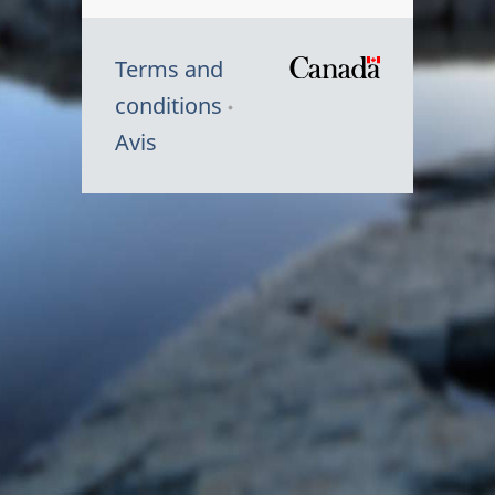
Terms and
/
conditions
Symbole
Avis
du
gouvernem
du
Canada