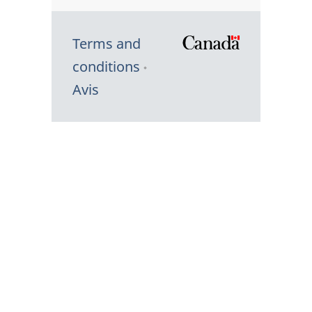
Terms and
/
conditions
Symbole
Avis
du
gouvernem
du
Canada