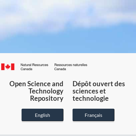
Canada.ca
/
Gouvernement
Open Science and
Dépôt ouvert des
du
Technology
sciences et
Canada
Repository
technologie
English
Français