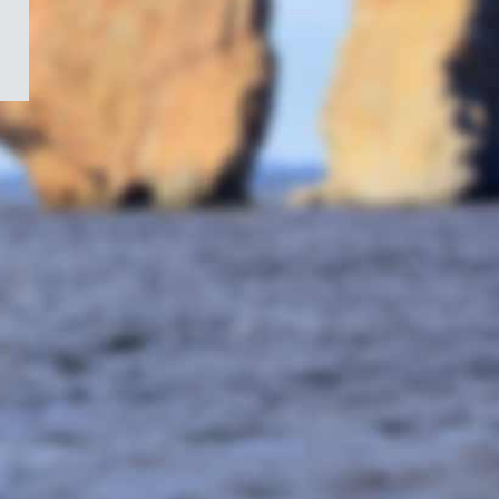
/
Symbole
du
gouvernement
du
Canada