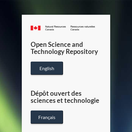
Canada.ca
/
Gouverneme
Open Science and
du
Technology Repository
Canada
English
Dépôt ouvert des
sciences et technologie
Français