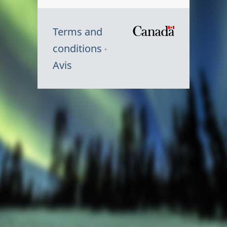
Terms and
/
conditions
Symbole
Avis
du
gouvernem
du
Canada