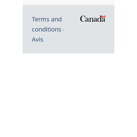
Terms and
/
conditions
Symbole
Avis
du
gouvernem
du
Canada