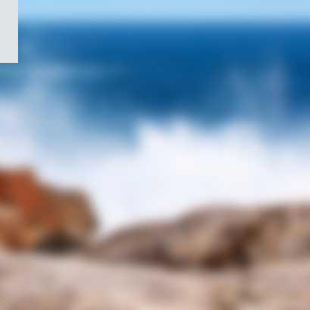
/
Symbole
du
gouvernement
du
Canada