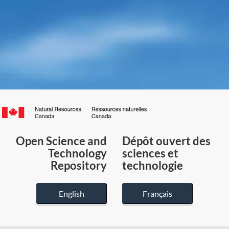
Canada.ca
/
Gouvernement
Open Science and
Dépôt ouvert des
du
Technology
sciences et
Canada
Repository
technologie
English
Français