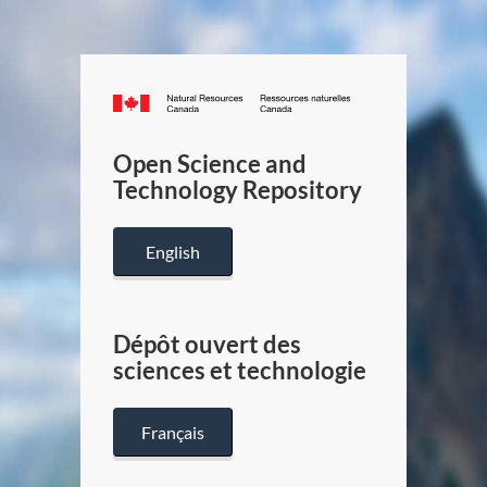
Canada.ca
/
Gouverneme
Open Science and
du
Technology Repository
Canada
English
Dépôt ouvert des
sciences et technologie
Français