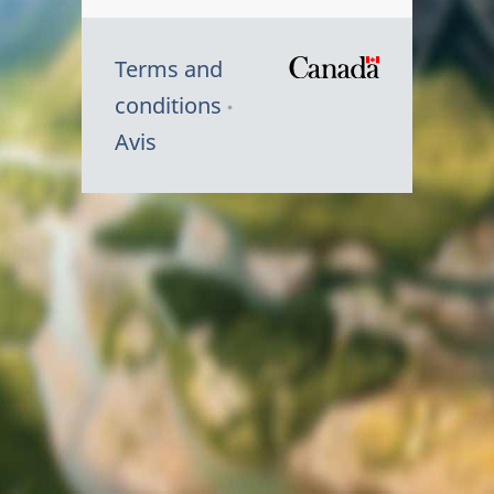
Terms and
/
conditions
Symbole
Avis
du
gouvernem
du
Canada