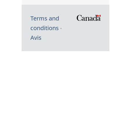
Terms and
/
conditions
Symbole
Avis
du
gouvernem
du
Canada