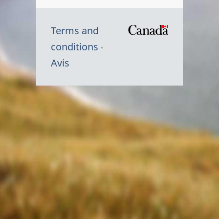
Terms and
/
conditions
Symbole
Avis
du
gouvernem
du
Canada