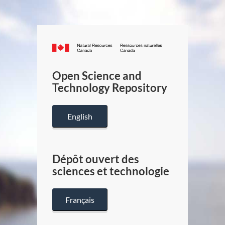
Canada.ca
/
Gouverneme
Open Science and
du
Technology Repository
Canada
English
Dépôt ouvert des
sciences et technologie
Français