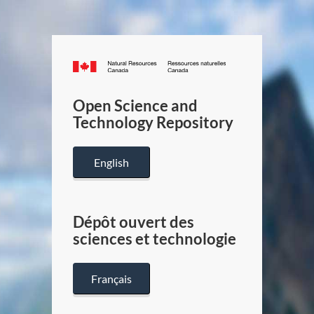
Canada.ca
/
Gouverneme
Open Science and
du
Technology Repository
Canada
English
Dépôt ouvert des
sciences et technologie
Français