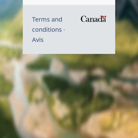
Terms and
/
conditions
Symbole
Avis
du
gouvernem
du
Canada