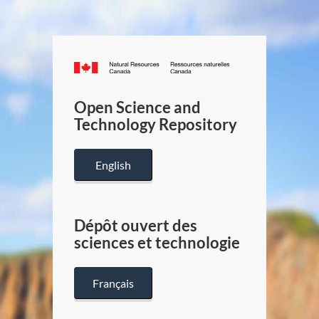
Canada.ca
/
Gouverneme
Open Science and
du
Technology Repository
Canada
English
Dépôt ouvert des
sciences et technologie
Français