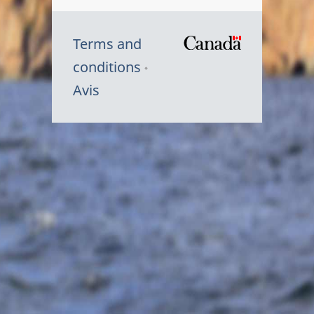
Terms and
/
conditions
Symbole
Avis
du
gouvernem
du
Canada