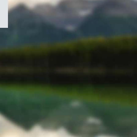
/
Symbole
du
gouvernement
du
Canada