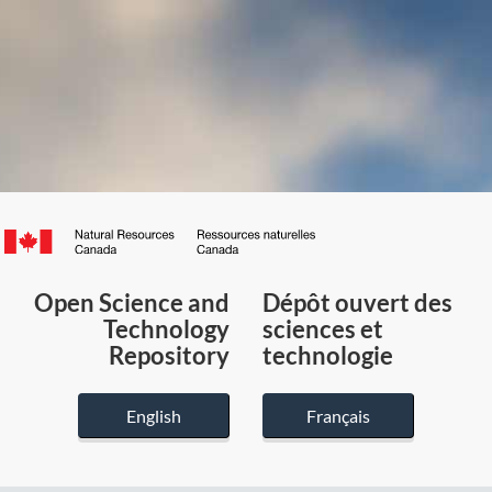
Canada.ca
/
Gouvernement
Open Science and
Dépôt ouvert des
du
Technology
sciences et
Canada
Repository
technologie
English
Français