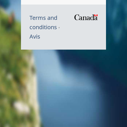
Terms and
/
conditions
Symbole
Avis
du
gouvernem
du
Canada