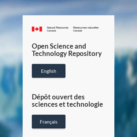
Canada.ca
/
Gouverneme
Open Science and
du
Technology Repository
Canada
English
Dépôt ouvert des
sciences et technologie
Français