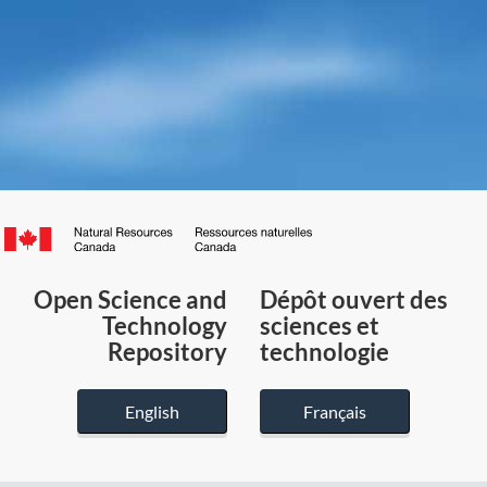
Canada.ca
/
Gouvernement
Open Science and
Dépôt ouvert des
du
Technology
sciences et
Canada
Repository
technologie
English
Français