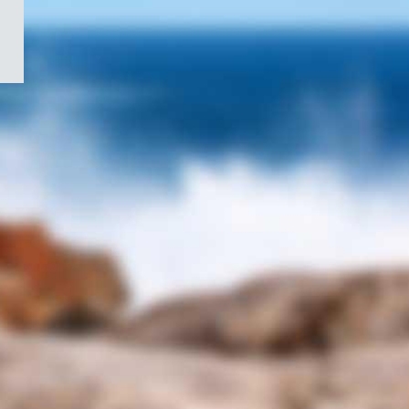
/
Symbole
du
gouvernement
du
Canada