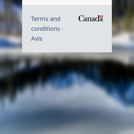
Terms and
/
conditions
Symbole
Avis
du
gouvernem
du
Canada