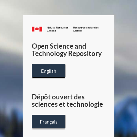
Canada.ca
/
Gouverneme
Open Science and
du
Technology Repository
Canada
English
Dépôt ouvert des
sciences et technologie
Français